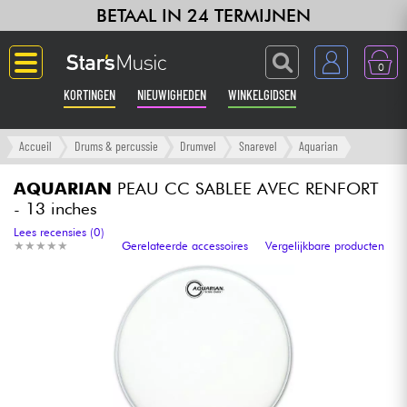
BETAAL IN 24 TERMIJNEN
0
KORTINGEN
NIEUWIGHEDEN
WINKELGIDSEN
Langue
Accueil
Drums & percussie
Drumvel
Snarevel
Aquarian
Gitaar & Bas
AQUARIAN
PEAU CC SABLEE AVEC RENFORT
- 13 inches
Versterker & Effecten
Lees recensies (0)
★
★
★
★
★
★
★
★
★
★
Gerelateerde accessoires
Vergelijkbare producten
Toetsenbord & Piano
Synths & samplers
Home-studio