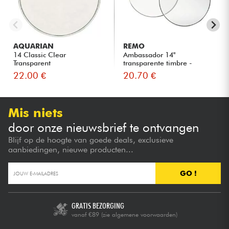
AQUARIAN
REMO
14 Classic Clear
Ambassador 14"
Transparent
transparente timbre -
Caisse Claire
22.00 €
20.70 €
Mis niets
door onze nieuwsbrief te ontvangen
Blijf op de hoogte van goede deals, exclusieve
aanbiedingen, nieuwe producten...
GO !
GRATIS BEZORGING
vanaf €89
(zie algemene voorwaarden)