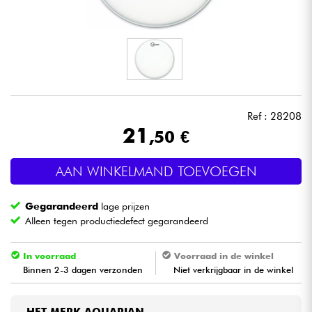
Hoofdtelefoon
Microfoon
DJ
Ref : 28208
Live Sound
21
,50 €
Licht
AAN WINKELMAND TOEVOEGEN
Drums & percussie
Gegarandeerd
lage prijzen
Alleen tegen productiedefect gegarandeerd
Blaasinstrument
In voorraad
Voorraad in de winkel
Binnen 2-3 dagen verzonden
Niet verkrijgbaar in de winkel
Viool & Quatuor
Kinderen