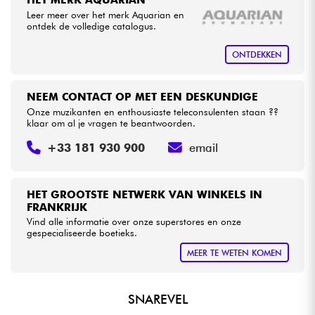
HET MERK AQUARIAN
Leer meer over het merk Aquarian en
ontdek de volledige catalogus.
Kabels & toebehoren
ONTDEKKEN
HiFi
NEEM CONTACT OP MET EEN DESKUNDIGE
Sets
Onze muzikanten en enthousiaste teleconsulenten staan ??
klaar om al je vragen te beantwoorden.
Bekijk onze merken
+33 181 930 900
email
HET GROOTSTE NETWERK VAN WINKELS IN
FRANKRIJK
Vind alle informatie over onze superstores en onze
gespecialiseerde boetieks.
MEER TE WETEN KOMEN
SNAREVEL