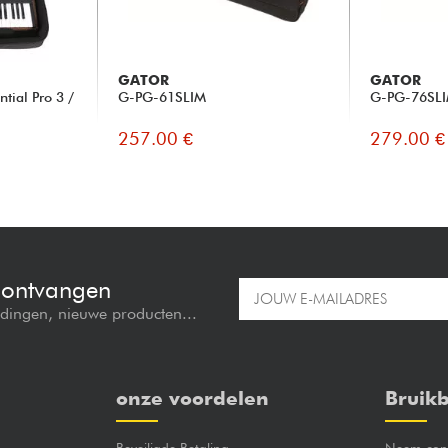
GATOR
GATOR
tial Pro 3 /
G-PG-61SLIM
G-PG-76SL
257.00 €
279.00 €
e ontvangen
edingen, nieuwe producten...
onze voordelen
Bruikb
Beveiligde Betaling
Neem cont