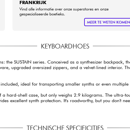
FRANKRIJK
Vind alle informatie over onze superstores en onze
gespecialiseerde boetieks.
MEER TE WETEN KOME
KEYBOARDHOES
hs: the SUSTAIN series. Conceived as a synthesizer backpack, t
ware, upgraded oversized zippers, and a velvet-lined interior. T
 included, ideal for transporting smaller synths or even multiple
f a hard-shell case, but only weighs 2.9 kilograms. The ultra-t
es excellent synth protection. It's roadworthy, but you don't nee
TECHNISCHE SPECIFICITIES