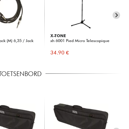
X-TONE
X-
ck (M) 6,35 / Jack
xh 6001 Pied Micro Telescopique
xh 
34.90 €
19
 TOETSENBORD