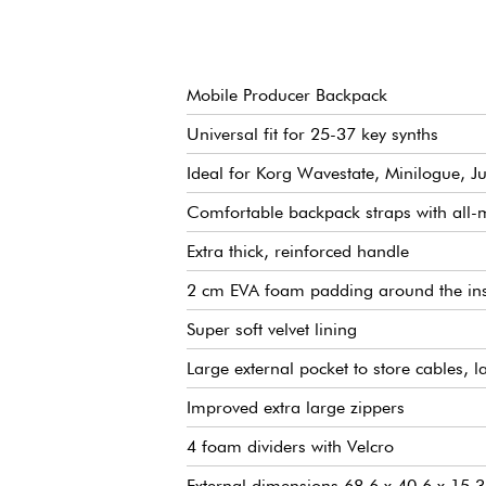
Mobile Producer Backpack
Universal fit for 25-37 key synths
Ideal for Korg Wavestate, Minilogue, J
Comfortable backpack straps with all-
Extra thick, reinforced handle
2 cm EVA foam padding around the ins
Super soft velvet lining
Large external pocket to store cables, l
Improved extra large zippers
4 foam dividers with Velcro
External dimensions 68.6 x 40.6 x 15.