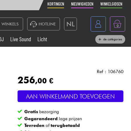
KORTINGEN
NIEUWIGHEDEN
WINKELGIDSEN
NL
WINKELS
HOTLINE
0
France
DJ
Live Sound
Licht
de catégories
Belgique
Toetsenbord & Piano
België
Hoofdtelefoon
España
Ref : 106760
256
,00 €
Deutschland
Live Sound
English
AAN WINKELMAND TOEVOEGEN
Blaasinstrument
Gratis
bezorging
Kabels & toebehoren
Gegarandeerd
lage prijzen
Tevreden
of
terugbetaald