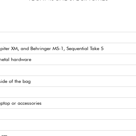
upiter XM, and Behringer MS-1, Sequential Take 5
metal hardware
ide of the bag
aptop or accessories
3 cm