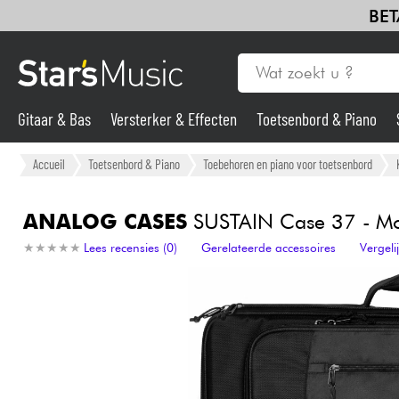
BET
Gitaar & Bas
Versterker & Effecten
Toetsenbord & Piano
Drums & percussie
Blaasinstrument
Viool & Quatuor
Kin
Gitaar & Bas
Accueil
Toetsenbord & Piano
Toebehoren en piano voor toetsenbord
Synths & samplers
ANALOG CASES
SUSTAIN Case 37 - Mo
★
★
★
★
★
★
★
★
★
★
Lees recensies (0)
Gerelateerde accessoires
Vergel
Microfoon
Licht
Viool & Quatuor