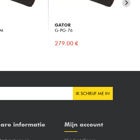
GATOR
GA
IM
G-PG-76
G-
279.00 €
23
IK SCHRIJF ME IN
are informatie
Mijn account
act met ons op
Mijn bestellingen