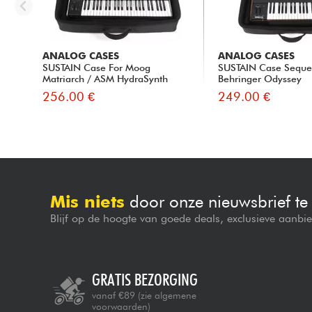
ANALOG CASES
ANALOG CASES
SUSTAIN Case For Moog
SUSTAIN Case Sequen
Matriarch / ASM HydraSynth
Behringer Odyssey
256.00 €
249.00 €
Mis niets
door onze nieuwsbrief t
Blijf op de hoogte van goede deals, exclusieve aanbi
GRATIS BEZORGING
vanaf €89
(zie algemene
voorwaarden)