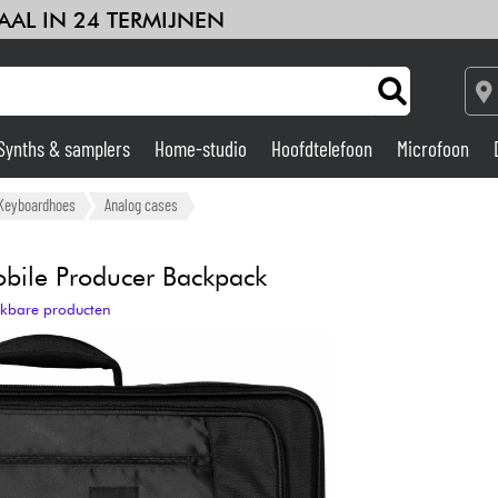
AAL IN 24 TERMIJNEN
Synths & samplers
Home-studio
Hoofdtelefoon
Microfoon
deren
Kabels & toebehoren
HiFi
Sets
Bekijk onze merken
Versterker & Effecten
Keyboardhoes
Analog cases
Home-studio
bile Producer Backpack
ijkbare producten
DJ
Drums & percussie
Kinderen