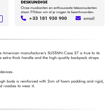
DESKUNDIGE
Onze muzikanten en enthousiaste teleconsulenten
staan ??klaar om al je vragen te beantwoorden.
+33 181 930 900
email
N
he American manufacturer's SUSTAIN-Case 37 is true to its
he extra thick handle and the high-quality backpack straps
 devices.
ough body is reinforced with 2cm of foam padding and rigid,
d roadies to wear it.