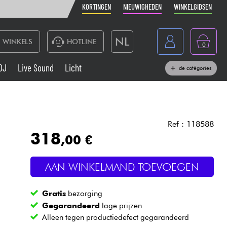
KORTINGEN
NIEUWIGHEDEN
WINKELGIDSEN
NL
WINKELS
HOTLINE
0
France
DJ
Live Sound
Licht
de catégories
Belgique
Toetsenbord & Piano
België
Hoofdtelefoon
España
Ref : 118588
318
,00 €
Deutschland
Live Sound
English
AAN WINKELMAND TOEVOEGEN
Blaasinstrument
Gratis
bezorging
Kabels & toebehoren
Gegarandeerd
lage prijzen
Alleen tegen productiedefect gegarandeerd