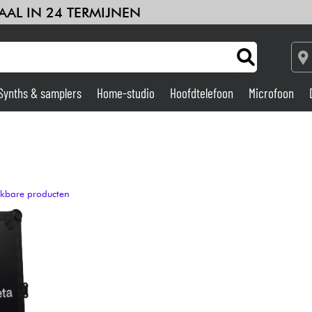
AAL IN 24 TERMIJNEN
Synths & samplers
Home-studio
Hoofdtelefoon
Microfoon
Versterker & Effecten
Home-studio
ijkbare producten
DJ
Drums & percussie
Kinderen