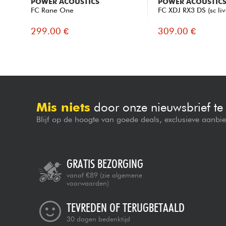
POWER ACOUSTICS
POWER ACOUSTIC
FC Rane One
FC XDJ RX3 DS (sc liv
299.00 €
309.00 €
Mis niets
door onze nieuwsbrief t
Blijf op de hoogte van goede deals, exclusieve aanbi
GRATIS BEZORGING
vanaf €89
(zie algemene
voorwaarden)
TEVREDEN OF TERUGBETAALD
30 dagen bedenktijd