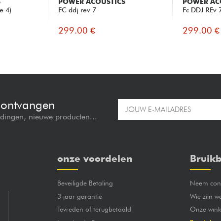
S
POWER ACOUSTICS
POWER AC
e 4)
FC ddj rev 7
Fc DDJ REv 
299.00 €
299.00 €
e ontvangen
edingen, nieuwe producten...
onze voordelen
Bruikb
Beveiligde Betaling
Neem cont
3 jaar garantie
Wie zijn w
Tevreden of terugbetaald
Onze wink