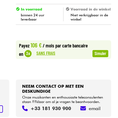
In voorraad
Voorraad in de winkel
binnen 24 uur
Niet verkrijgbaar in de
leverbaar
winkel
106 €
Payez
/ mois
par carte bancaire
SANS FRAIS
3x
en
Simuler
NEEM CONTACT OP MET EEN
DESKUNDIGE
Onze muzikanten en enthousiaste teleconsulenten
staan ??klaar om al je vragen te beantwoorden.
+33 181 930 900
email
N