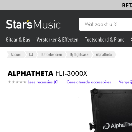
BET
Gitaar & Bas
Versterker & Effecten
Toetsenbord & Piano
Gitaar & Bas
Accueil
DJ
DJ toebehoren
Dj flightcase
Alphatheta
Synths & samplers
ALPHATHETA
FLT-3000X
★
★
★
★
★
★
★
★
★
★
Lees recensies (0)
Gerelateerde accessoires
Vergel
Microfoon
Licht
Viool & Quatuor