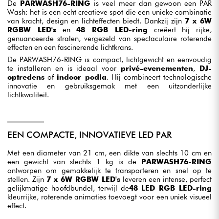
De
PARWASH76-RING
is veel meer dan gewoon een PAR
Wash: het is een echt creatieve spot die een unieke combinatie
van kracht, design en lichteffecten biedt. Dankzij zijn
7 x 6W
RGBW LED's
en
48 RGB LED-ring
creëert hij rijke,
genuanceerde stralen, vergezeld van spectaculaire roterende
effecten en een fascinerende lichtkrans.
De PARWASH76-RING is compact, lichtgewicht en eenvoudig
te installeren en is ideaal voor
privé-evenementen
,
DJ-
optredens
of
indoor podia
. Hij combineert technologische
innovatie en gebruiksgemak met een uitzonderlijke
lichtkwaliteit.
EEN COMPACTE, INNOVATIEVE LED PAR
Met een diameter van 21 cm, een dikte van slechts 10 cm en
een gewicht van slechts 1 kg is de
PARWASH76-RING
ontworpen om gemakkelijk te transporteren en snel op te
stellen. Zijn
7 x 6W RGBW LED's
leveren een intense, perfect
gelijkmatige hoofdbundel, terwijl de
48 LED RGB LED-ring
kleurrijke, roterende animaties toevoegt voor een uniek visueel
effect.