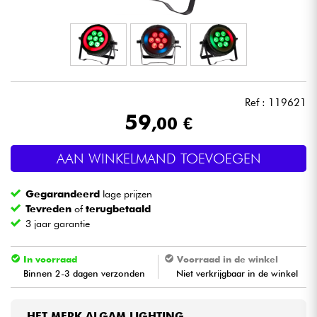
Hoofdtelefoon
Microfoon
DJ
Ref : 119621
59
,00 €
Live Sound
AAN WINKELMAND TOEVOEGEN
Licht
Gegarandeerd
lage prijzen
Drums & percussie
Tevreden
of
terugbetaald
3 jaar garantie
Blaasinstrument
In voorraad
Voorraad in de winkel
Binnen 2-3 dagen verzonden
Niet verkrijgbaar in de winkel
Viool & Quatuor
Kinderen
HET MERK ALGAM LIGHTING