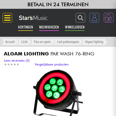
BETAAL IN 24 TERMIJNEN
0
KORTINGEN
NIEUWIGHEDEN
WINKELGIDSEN
Langue
Accueil
Licht
Pars en spots
Led-podiumspots
Algam lighting
Gitaar & Bas
ALGAM LIGHTING
PAR WASH 76-RING
Lees recensies (0)
★
★
★
★
★
★
★
★
★
★
Vergelijkbare producten
Versterker & Effecten
Toetsenbord & Piano
Synths & samplers
Home-studio