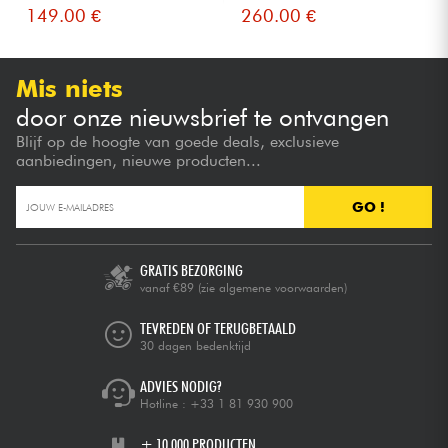
149.00 €
260.00 €
Mis niets
door onze nieuwsbrief te ontvangen
Blijf op de hoogte van goede deals, exclusieve
aanbiedingen, nieuwe producten...
GO !
GRATIS BEZORGING
vanaf €89
(zie algemene voorwaarden)
TEVREDEN OF TERUGBETAALD
30 dagen bedenktijd
ADVIES NODIG?
Hotline :
+33 1 81 930 900
+ 10.000 PRODUCTEN