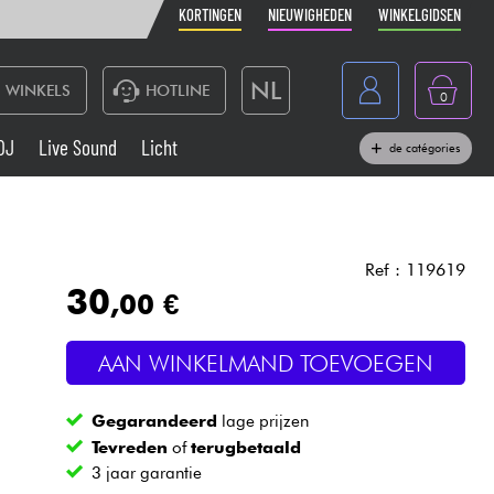
KORTINGEN
NIEUWIGHEDEN
WINKELGIDSEN
NL
WINKELS
HOTLINE
0
France
DJ
Live Sound
Licht
de catégories
Belgique
Toetsenbord & Piano
België
Hoofdtelefoon
España
Ref : 119619
30
,00 €
Deutschland
Live Sound
English
AAN WINKELMAND TOEVOEGEN
Blaasinstrument
Gegarandeerd
lage prijzen
Kabels & toebehoren
Tevreden
of
terugbetaald
3 jaar garantie