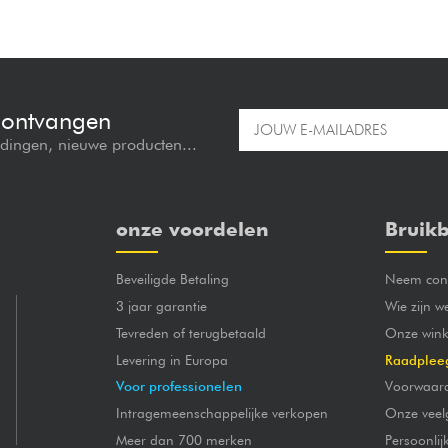
e ontvangen
edingen, nieuwe producten...
onze voordelen
Bruikb
Beveiligde Betaling
Neem cont
3 jaar garantie
Wie zijn w
Tevreden of terugbetaald
Onze wink
Levering in Europa
Raadplee
Voor professionelen
Voorwaar
Intragemeenschappelijke verkopen
Onze veel
Meer dan 700 merken
Persoonli