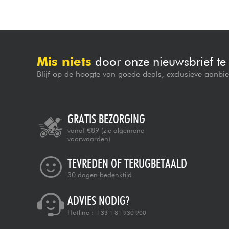
Mis niets
door onze nieuwsbrief t
Blijf op de hoogte van goede deals, exclusieve aanbi
GRATIS BEZORGING
vanaf €89
(zie algemene
voorwaarden)
TEVREDEN OF TERUGBETAALD
30 dagen bedenktijd
ADVIES NODIG?
Hotline :
+33 1 81 930 900