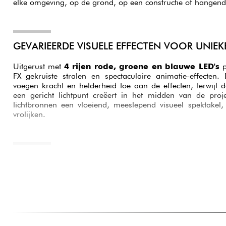
elke omgeving, op de grond, op een constructie of hangend
GEVARIEERDE VISUELE EFFECTEN VOOR UNIEK
Uitgerust met
4 rijen rode, groene en blauwe LED's
p
FX gekruiste stralen en spectaculaire animatie-effecten
voegen kracht en helderheid toe aan de effecten, terwijl 
een gericht lichtpunt creëert in het midden van de proj
lichtbronnen een vloeiend, meeslepend visueel spektakel,
vrolijken.
GEBRUIKERSMODI VOOR ELKE SITUATIE
De
MINIPAR 193 FX
heeft verschillende gebruiksstanden
muziekmodus
reageert hij automatisch op het ritme
kleurveranderingen en animatie-effecten worden gesync
modi
bieden vooraf ingestelde programma's, zoals
kleursprongen en dimeffecten. Deze opties maken de pr