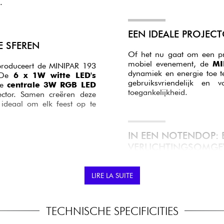
.
EEN IDEALE PROJE
E SFEREN
Of het nu gaat om een pri
mobiel evenement, de
MI
roduceert de MINIPAR 193
dynamiek en energie toe t
. De
6 x 1W witte LED's
gebruiksvriendelijk en 
de
centrale 3W RGB LED
toegankelijkheid.
ector. Samen creëren deze
 ideaal om elk feest op te
IN EEN NOTENDOP: 
VERLICHTINGSOMGE
De
MINIPAR 193 FX
co
LIRE LA SUITE
 voor elke behoefte. In
de
eenvoud van plug & play ve
 van de muziek, waarbij
en meerdere bedrijfsmodi
hroniseerd.
Automatische
gepersonaliseerde sferen 
 vloeiende overgangen,
TECHNISCHE SPECIFICITIES
ojector toegankelijk voor