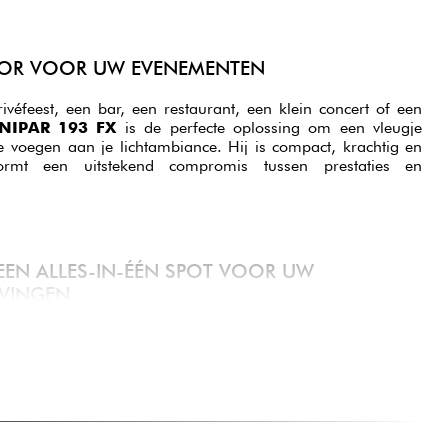
CTOR VOOR UW EVENEMENTEN
véfeest, een bar, een restaurant, een klein concert of een
NIPAR 193 FX
is de perfecte oplossing om een vleugje
e voegen aan je lichtambiance. Hij is compact, krachtig en
vormt een uitstekend compromis tussen prestaties en
EEN ALLES-IN-ÉÉN SPOT VOOR UW
VINGEN.
mbineert de kracht van een professionele spot met de
rlichting. Dankzij het ingenieuze ontwerp, de rijke effecten
 is het een must-have voor het creëren van feestelijke,
in een handomdraai.