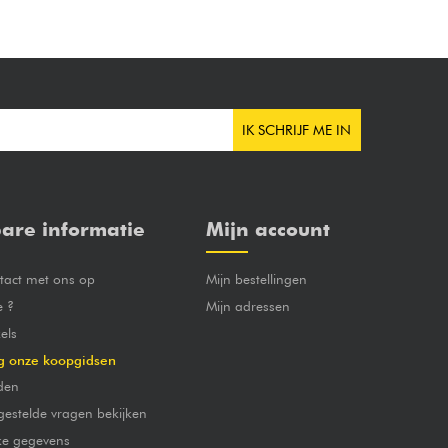
IK SCHRIJF ME IN
are informatie
Mijn account
act met ons op
Mijn bestellingen
e ?
Mijn adressen
els
g onze koopgidsen
den
gestelde vragen bekijken
jke gegevens