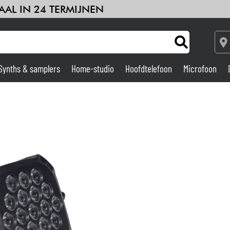
AAL IN 24 TERMIJNEN
Synths & samplers
Home-studio
Hoofdtelefoon
Microfoon
Versterker & Effecten
Home-studio
DJ
Drums & percussie
Kinderen