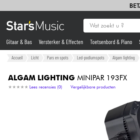
BET
Gitaar & Bas
Versterker & Effecten
Toetsenbord & Piano
Gitaar & Bas
Accueil
Licht
Pars en spots
Led-podiumspots
Algam lighting
Synths & samplers
ALGAM LIGHTING
MINIPAR 193FX
★
★
★
★
★
★
★
★
★
★
Lees recensies (0)
Vergelijkbare producten
Microfoon
Licht
Viool & Quatuor