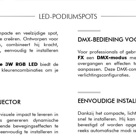
LED-PODIUMSPOTS
acte en veelzijdige spot,
te creëren. Ontworpen voor
DMX-BEDIENING VO
s, combineert hij kracht,
, eenvoudig te installeren
Voor professionals of gebru
FX
een
DMX-modus
me
overgangen en effecten to
le 3W RGB LED
biedt de
aanpassen. Deze DMX-compat
 kleurencombinaties om je
verlichtingsconfiguraties.
EENVOUDIGE INSTALL
OJECTOR
Dankzij het compacte, lic
isuele impact te leveren in
snel te installeren. Hij 
s genereren dynamische
bevestigd of worden opge
rende bewegingseffecten te
reeks automatische modi is
eenvoudig te installeren in