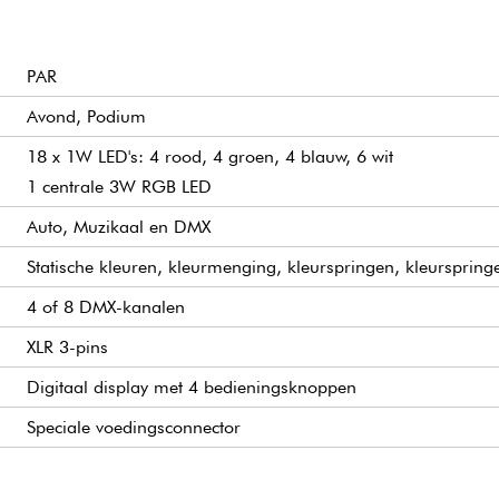
PAR
Avond, Podium
18 x 1W LED's: 4 rood, 4 groen, 4 blauw, 6 wit
1 centrale 3W RGB LED
Auto, Muzikaal en DMX
Statische kleuren, kleurmenging, kleurspringen, kleursprin
4 of 8 DMX-kanalen
XLR 3-pins
Digitaal display met 4 bedieningsknoppen
Speciale voedingsconnector
90-240 V 50/60 Hz
45W
Actief
IP20 (gebruik binnenshuis)
Voedingskabel, klittenband en IR-afstandsbediening
0,5 kg, 130 x 130 x 130 mm