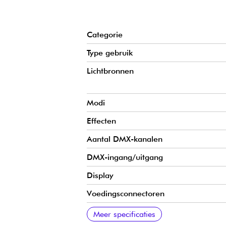
iedereen, zelfs zonder externe controller.
Categorie
Type gebruik
Lichtbronnen
Modi
Effecten
Aantal DMX-kanalen
DMX-ingang/uitgang
Display
Voedingsconnectoren
Voedingsspanning
Opgenomen vermogen
Koeling
Beschermingsklasse
Meegeleverde accessoires
Gewicht en afmetingen
Meer specificaties