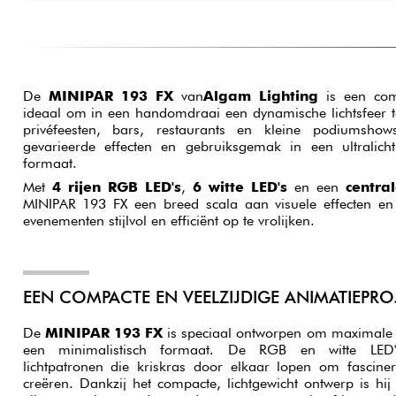
De
MINIPAR 193 FX
van
Algam Lighting
is een comp
ideaal om in een handomdraai een dynamische lichtsfeer 
privéfeesten, bars, restaurants en kleine podiumshow
gevarieerde effecten en gebruiksgemak in een ultralicht
formaat.
Met
4 rijen RGB LED's
,
6 witte LED's
en een
centra
MINIPAR 193 FX een breed scala aan visuele effecten en
evenementen stijlvol en efficiënt op te vrolijken.
EEN COMPACTE EN VEELZIJDIGE ANIMATIEPR
De
MINIPAR 193 FX
is speciaal ontworpen om maximale v
een minimalistisch formaat. De RGB en witte LED'
lichtpatronen die kriskras door elkaar lopen om fascine
creëren. Dankzij het compacte, lichtgewicht ontwerp is hij 