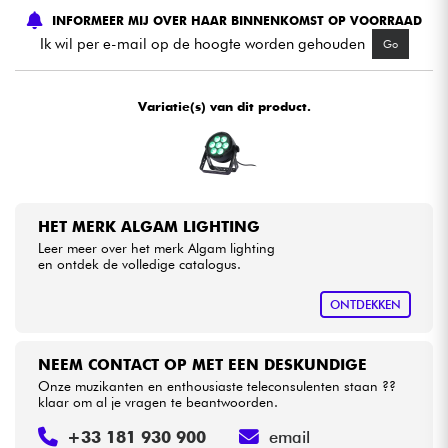
INFORMEER MIJ OVER HAAR BINNENKOMST OP VOORRAAD
Ik wil per e-mail op de hoogte worden gehouden
Go
Kabels & toebehoren
HiFi
Variatie(s) van dit product.
Sets
Bekijk onze merken
HET MERK ALGAM LIGHTING
Leer meer over het merk Algam lighting
en ontdek de volledige catalogus.
ONTDEKKEN
NEEM CONTACT OP MET EEN DESKUNDIGE
Onze muzikanten en enthousiaste teleconsulenten staan ??
klaar om al je vragen te beantwoorden.
+33 181 930 900
email