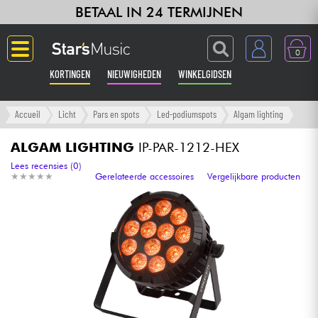
BETAAL IN 24 TERMIJNEN
0
KORTINGEN
NIEUWIGHEDEN
WINKELGIDSEN
Langue
Accueil
Licht
Pars en spots
Led-podiumspots
Algam lighting
Gitaar & Bas
ALGAM LIGHTING
IP-PAR-1212-HEX
Lees recensies (0)
★
★
★
★
★
★
★
★
★
★
Gerelateerde accessoires
Vergelijkbare producten
Versterker & Effecten
Toetsenbord & Piano
Synths & samplers
Home-studio