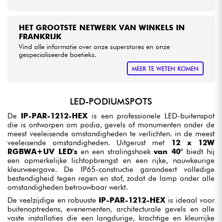
HET GROOTSTE NETWERK VAN WINKELS IN
FRANKRIJK
Vind alle informatie over onze superstores en onze
gespecialiseerde boetieks.
MEER TE WETEN KOMEN
LED-PODIUMSPOTS
De
IP-PAR-1212-HEX
is een professionele LED-buitenspot
die is ontworpen om podia, gevels of monumenten onder de
meest veeleisende omstandigheden te verlichten. in de meest
veeleisende omstandigheden. Uitgerust met
12 x 12W
RGBWA+UV LED's
en een stralingshoek
van 40°
biedt hij
een opmerkelijke lichtopbrengst en een rijke, nauwkeurige
kleurweergave. De IP65-constructie garandeert volledige
bestendigheid tegen regen en stof, zodat de lamp onder alle
omstandigheden betrouwbaar werkt.
De veelzijdige en robuuste
IP-PAR-1212-HEX
is ideaal voor
buitenoptredens, evenementen, architecturale gevels en alle
vaste installaties die een langdurige, krachtige en kleurrijke