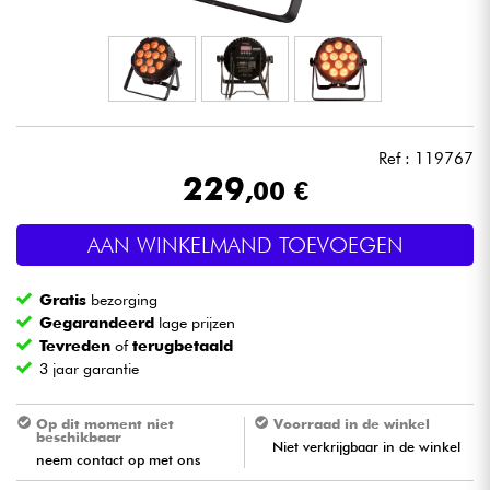
Hoofdtelefoon
Microfoon
DJ
Ref : 119767
229
,00 €
Live Sound
AAN WINKELMAND TOEVOEGEN
Licht
Gratis
bezorging
Drums & percussie
Gegarandeerd
lage prijzen
Tevreden
of
terugbetaald
3 jaar garantie
Blaasinstrument
Op dit moment niet
Voorraad in de winkel
Viool & Quatuor
beschikbaar
Niet verkrijgbaar in de winkel
neem contact op met ons
Kinderen