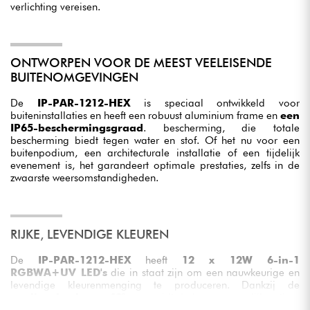
verlichting vereisen.
ONTWORPEN VOOR DE MEEST VEELEISENDE
BUITENOMGEVINGEN
De
IP-PAR-1212-HEX
is speciaal ontwikkeld voor
buiteninstallaties en heeft een robuust aluminium frame en
een
IP65-beschermingsgraad
. bescherming, die totale
bescherming biedt tegen water en stof. Of het nu voor een
buitenpodium, een architecturale installatie of een tijdelijk
evenement is, het garandeert optimale prestaties, zelfs in de
zwaarste weersomstandigheden.
RIJKE, LEVENDIGE KLEUREN
De
IP-PAR-1212-HEX
heeft
12 x 12W 6-in-1
RGBWA+UV LED's
die in staat zijn om een nauwkeurige en
levendige kleurenmenging te produceren. Dankzij de
stralingshoek van 40°
verspreidt de lamp een gelijkmatige,
brede lichtbundel, perfect voor het uitlichten van gebouwen,