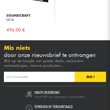
SOUNDCRAFT
Ui16
496.00 €
Mis niets
door onze nieuwsbrief te ontvangen
Blijf op de hoogte van goede deals, exclusieve
aanbiedingen, nieuwe producten...
GO !
GRATIS BEZORGING
vanaf €89
(zie algemene voorwaarden)
TEVREDEN OF TERUGBETAALD