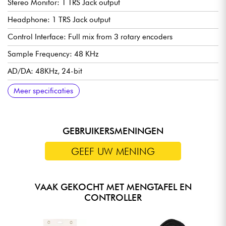
Stereo Monitor: 1 TRS Jack output
Headphone: 1 TRS Jack output
Control Interface: Full mix from 3 rotary encoders
Sample Frequency: 48 KHz
AD/DA: 48KHz, 24-bit
DSP: 40-bit float point, SHARC processor
Remote control: Cross platform – Any device with Wi-Fi / Lan
Effects: 2 – programmable DELAY and REVERB
USB Interface: 2 for playback/recording, scene storage and
Network: yes via WIFI external module or RJ45 LAN connection
Power: 90-240V ~ 50/60Hz power supply 12VDC output
Weight: 6kg
Meer specificaties
and web browser
system updates
GEBRUIKERSMENINGEN
GEEF UW MENING
VAAK GEKOCHT MET MENGTAFEL EN
CONTROLLER