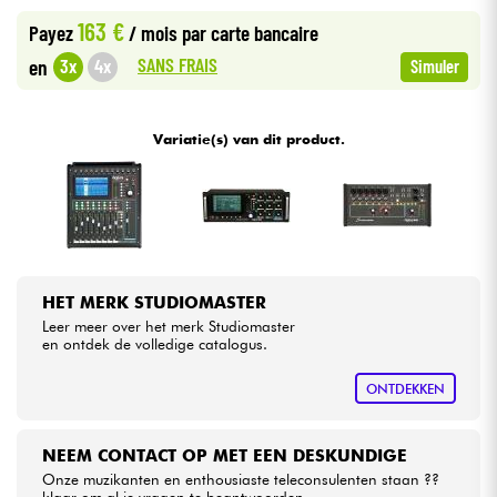
163 €
Payez
/ mois
par carte bancaire
Kabels & toebehoren
SANS FRAIS
3x
4x
en
Simuler
HiFi
Variatie(s) van dit product.
Sets
Bekijk onze merken
HET MERK STUDIOMASTER
Leer meer over het merk Studiomaster
en ontdek de volledige catalogus.
ONTDEKKEN
NEEM CONTACT OP MET EEN DESKUNDIGE
Onze muzikanten en enthousiaste teleconsulenten staan ??
klaar om al je vragen te beantwoorden.