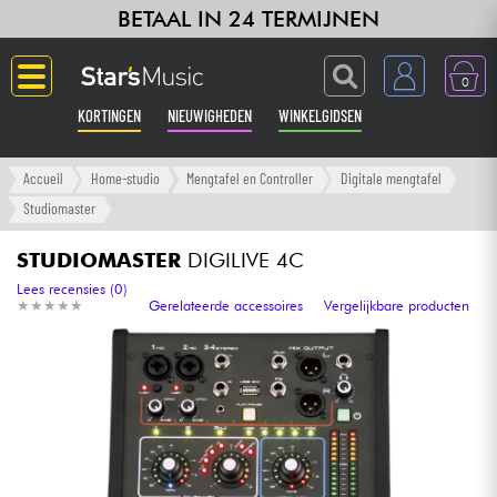
BETAAL IN 24 TERMIJNEN
0
KORTINGEN
NIEUWIGHEDEN
WINKELGIDSEN
Langue
Accueil
Home-studio
Mengtafel en Controller
Digitale mengtafel
Studiomaster
Gitaar & Bas
STUDIOMASTER
DIGILIVE 4C
Versterker & Effecten
Lees recensies (0)
★
★
★
★
★
★
★
★
★
★
Gerelateerde accessoires
Vergelijkbare producten
Toetsenbord & Piano
Synths & samplers
Home-studio