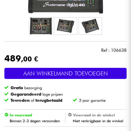
Hoofdtelefoon
Microfoon
DJ
Ref : 106638
Live Sound
489
,00 €
Licht
AAN WINKELMAND TOEVOEGEN
Drums & percussie
Gratis
bezorging
Gegarandeerd
lage prijzen
Blaasinstrument
Tevreden
of
terugbetaald
3 jaar garantie
Viool & Quatuor
In voorraad
Voorraad in de winkel
Binnen 2-3 dagen verzonden
Niet verkrijgbaar in de winkel
Kinderen